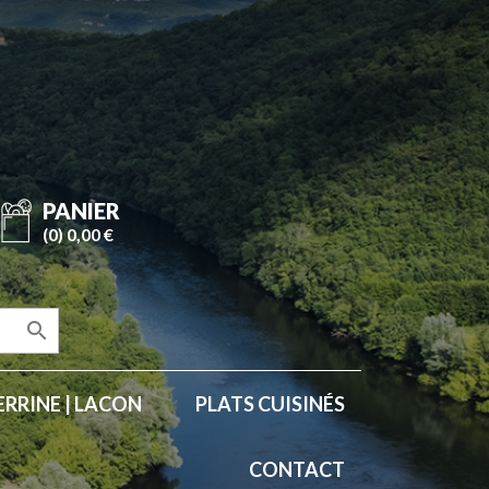
PANIER
(0) 0,00 €

ERRINE | LACON
PLATS CUISINÉS
CONTACT