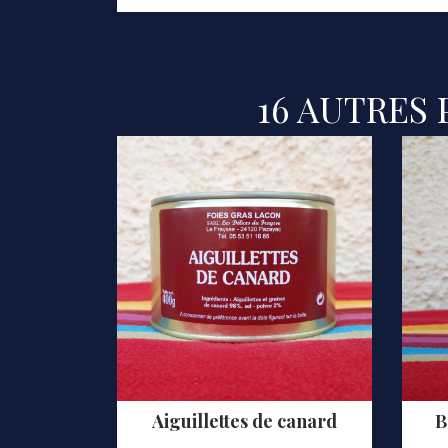
16 AUTRES
r 300g
Aiguillettes de canard
B