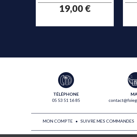
prix
€
19,00 €
TÉLÉPHONE
MA
05 53 51 16 85
contact@foieg
MON COMPTE
SUIVRE MES COMMANDES