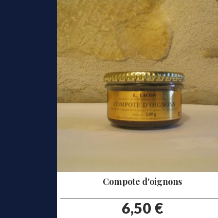
Compote d'oignons
prix
6,50 €