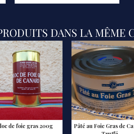
 PRODUITS DANS LA MÊME C
loc de foie gras 200g
Pâté au Foie Gras de C
Truffé