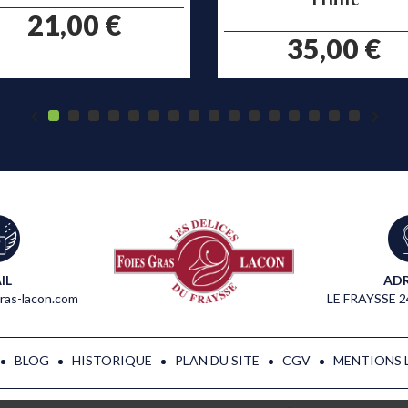
prix
21,00 €
prix
35,00 €


IL
ADR
ras-lacon.com
LE FRAYSSE 
BLOG
HISTORIQUE
PLAN DU SITE
CGV
MENTIONS 