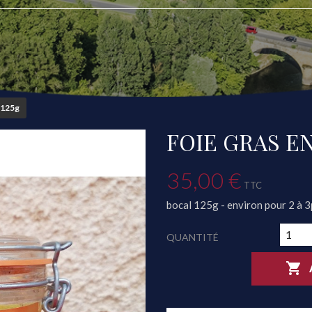
r 125g
FOIE GRAS EN
35,00 €
TTC
bocal 125g - environ pour 2 à 
QUANTITÉ
