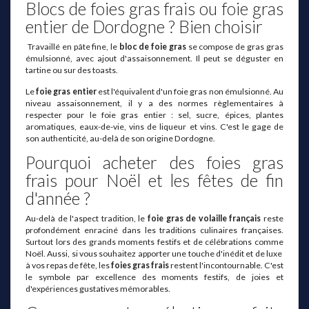
Blocs de foies gras frais ou foie gras
entier de Dordogne ? Bien choisir
Travaillé en pâte fine, le
bloc de foie gras
se compose de gras gras
émulsionné, avec ajout d'assaisonnement. Il peut se déguster en
tartine ou sur des toasts.
Le
foie gras entier
est l'équivalent d'un foie gras non émulsionné. Au
niveau assaisonnement, il y a des normes règlementaires à
respecter pour le foie gras entier : sel, sucre, épices, plantes
aromatiques, eaux-de-vie, vins de liqueur et vins. C'est le gage de
son authenticité, au-delà de son origine Dordogne.
Pourquoi acheter des foies gras
frais pour Noël et les fêtes de fin
d'année ?
Au-delà de l'aspect tradition, le
foie gras de volaille français
reste
profondément enraciné dans les traditions culinaires françaises.
Surtout lors des grands moments festifs et de célébrations comme
Noël. Aussi, si vous souhaitez apporter une touche d'inédit et de luxe
à vos repas de fête, les
foies gras frais
restent l'incontournable. C'est
le symbole par excellence des moments festifs, de joies et
d'expériences gustatives mémorables.