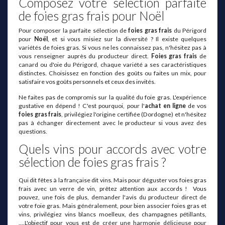
Composez votre sélection parfaite
de foies gras frais pour Noël
Pour composer la parfaite sélection de
foies gras frais
du Périgord
pour
Noël
, et si vous misiez sur la diversité ? Il existe quelques
variétés de foies gras. Si vous ne les connaissez pas, n'hésitez pas à
vous renseigner auprès du producteur direct.
Foies gras frais
de
canard ou d'oie du Périgord, chaque variété a ses caractéristiques
distinctes. Choisissez en fonction des goûts ou faites un mix, pour
satisfaire vos goûts personnels et ceux des invités.
Ne faites pas de compromis sur la qualité du foie gras. L'expérience
gustative en dépend ! C'est pourquoi, pour l'
achat en ligne
de vos
foies gras frais
, privilégiez l'origine certifiée (Dordogne) et n'hésitez
pas à échanger directement avec le producteur si vous avez des
questions.
Quels vins pour accords avec votre
sélection de foies gras frais ?
Qui dit fêtes à la française dit vins. Mais pour déguster vos foies gras
frais avec un verre de vin, prêtez attention aux accords ! Vous
pouvez, une fois de plus, demander l'avis du producteur direct de
votre foie gras. Mais généralement, pour bien associer foies gras et
vins, privilégiez vins blancs moelleux, des champagnes pétillants,
....L'objectif pour vous est de créer une harmonie délicieuse pour