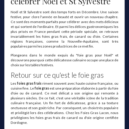
célébrer Noël et St Sylvestre
Noël et St Sylvestre sont des temps forts en Décembre. Une saison
festive, pour clore l'année en beauté et ouvrir un nouveau chapitre.
Ce sont des moments parfaits pour célébrer avec des mets délicieux
et qui sortent de l'ordinaire. Et parmi les délices gastronomiques les
plus prisés en France pendant cette période spéciale, on retrouve
invariablement les foies gras frais, de canard ou d'oie. Certaines
régions françaises, comme la Nouvelle-Aquitaine, sont très
populaires parmi les zones productrices de ce met fin.
Plongeons dans le monde exquis du "foie gras pour Noël" et
découvrons pourquoi cette délicatesse culinaire occupe une place de
choix sur les tables festives.
Retour sur ce qu'est le foie gras
Les
foies gras frais
riment souvent avec haute cuisine française, ou
cuisine fine. Le
foie gras
est une préparation élaborée à partir du foie
d'oie ou de canard. Ce met délicat a son origine qui remonte à
plusieurs siècles. De ce fait, c'est une véritable icône de la tradition
culinaire française. Un fin fort de délicatesse, grâce à sa texture
onctueuse et son goût riche. Par conséquent, un choix très populaire
et privilégié lors des célébrations. Chez les Foies Gras Lacon, nous
privilégions les foies gras frais de canard ou d'oie origine certifiée
Dordogne.